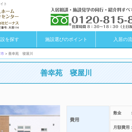
イト
施設を探す
施設選びのポイント
入居の
川市
>
善幸苑 寝屋川
善幸苑 寝屋川
敷金 
費用
月額費用