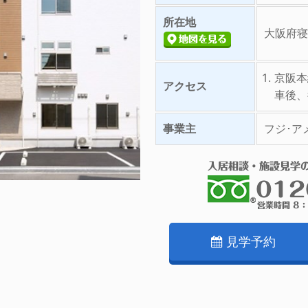
所在地
大阪府寝
京阪本
アクセス
車後、
事業主
フジ･ア
見学予約