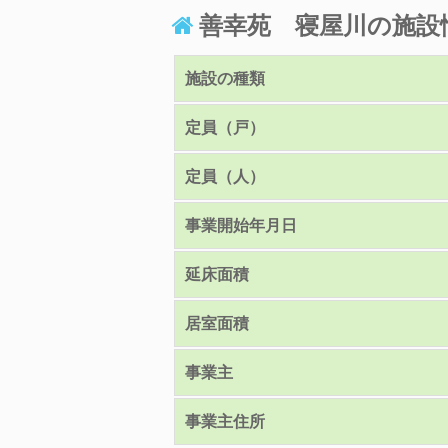
善幸苑 寝屋川の施設
施設の種類
定員（戸）
定員（人）
事業開始年月日
延床面積
居室面積
事業主
事業主住所