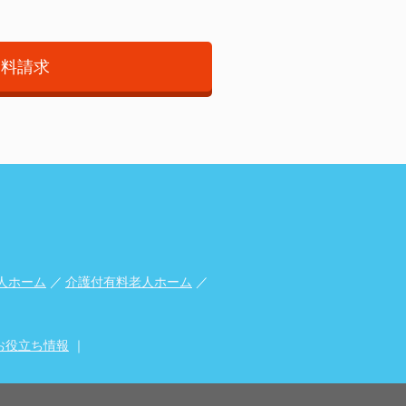
資料請求
人ホーム
／
介護付有料老人ホーム
／
お役立ち情報
｜