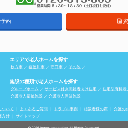
学予約
エリアで老人ホームを探す
枚方市
／
寝屋川市
／
守口市
／
その他
／
施設の種類で老人ホームを探す
グループホーム
／
サービス付き高齢者向け住宅
／
住宅型有料老
介護老人福祉施設
／
介護老人保健施設
について
｜
よくあるご質問
｜
トラブル事例
｜
相談者様の声
｜
介護の
護方針
｜
サイトマップ
© 2016 Venus corporation All Rights Reserved.