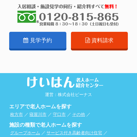
見学予約
資料請求
運営：株式会社ビーナス
エリアで老人ホームを探す
枚方市
／
寝屋川市
／
守口市
／
その他
／
施設の種類で老人ホームを探す
グループホーム
／
サービス付き高齢者向け住宅
／